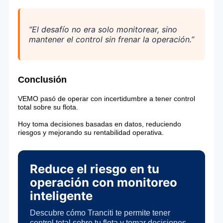
“
El
desafío
no
era
solo
monitorear,
sino
mantener
el
control
sin
frenar
la
operación.”
Conclusión
VEMO pasó de operar con incertidumbre a tener control
total sobre su flota.
Hoy toma decisiones basadas en datos, reduciendo
riesgos y mejorando su rentabilidad operativa.
Reduce el riesgo en tu
operación con monitoreo
inteligente
Descubre cómo Tranciti te permite tener
control total sobre tu flota y tomar decisiones