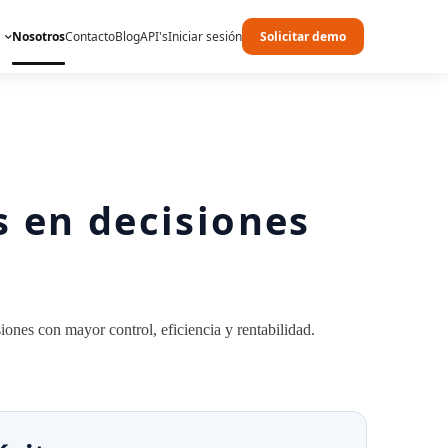
Nosotros
Contacto
Blog
API's
Iniciar sesión
Solicitar demo
 en decisiones
ones con mayor control, eficiencia y rentabilidad.