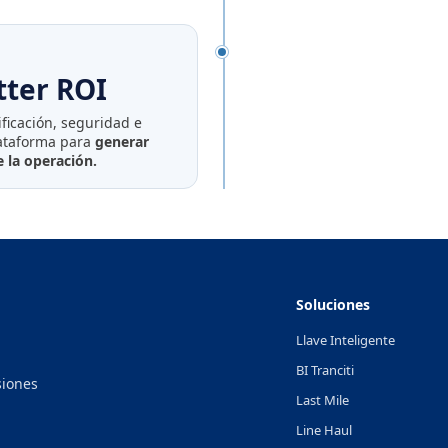
tter ROI
ificación, seguridad e
lataforma para
generar
 la operación.
Soluciones
Llave Inteligente
BI Tranciti
siones
Last Mile
Line Haul