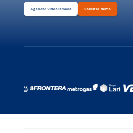
Agendar Videollamada
Solicitar demo