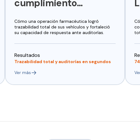
cumplimiento
L
normativo
Cómo
una
operación
farmacéutica
logró
C
trazabilidad
total
de
sus
vehículos
y
fortaleció
co
su
capacidad
de
respuesta
ante
auditorías.
to
Resultados
Re
Trazabilidad total y auditorías en segundos
74
→
Ver más
Ve