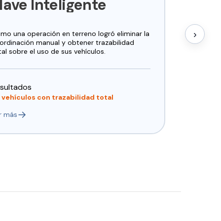
lave Inteligente
›
ómo
una
operación
en
terreno
logró
eliminar
la
ordinación
manual
y
obtener
trazabilidad
tal
sobre
el
uso
de
sus
vehículos.
sultados
 vehículos con trazabilidad total
→
r más