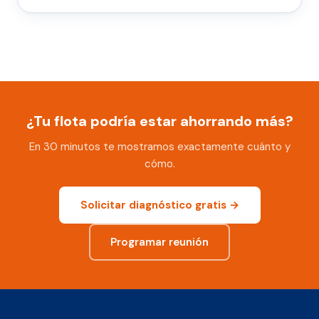
¿Tu flota podría estar ahorrando más?
En 30 minutos te mostramos exactamente cuánto y
cómo.
Solicitar diagnóstico gratis →
Programar reunión