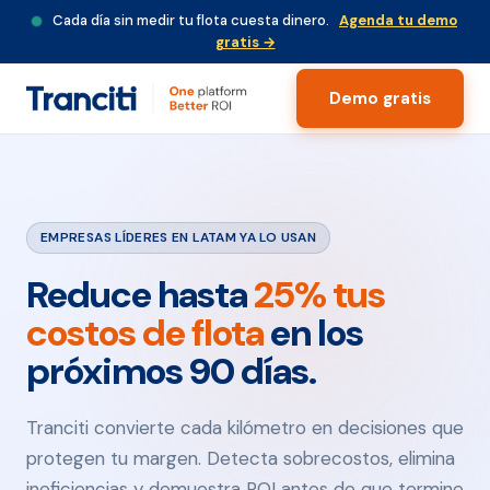
Cada día sin medir tu flota cuesta dinero.
Agenda tu demo
gratis →
Demo gratis
EMPRESAS LÍDERES EN LATAM YA LO USAN
Reduce hasta
25% tus
costos de flota
en los
próximos 90 días.
Tranciti convierte cada kilómetro en decisiones que
protegen tu margen. Detecta sobrecostos, elimina
ineficiencias y demuestra ROI antes de que termine